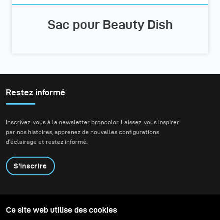
Sac pour Beauty Dish
Restez informé
Inscrivez-vous à la newsletter broncolor. Laissez-vous inspirer
par nos histoires, apprenez de nouvelles configurations
d'éclairage et restez informé.
S'inscrire
Produits
Programme éducatif
Ce site web utilise des cookies
Contactez-nous
Technologies