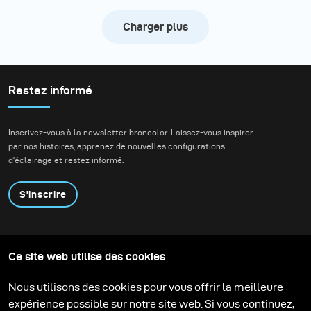
Charger plus
Restez informé
Inscrivez-vous à la newsletter broncolor. Laissez-vous inspirer
par nos histoires, apprenez de nouvelles configurations
d'éclairage et restez informé.
S'inscrire
Produits
Programme éducatif
Ce site web utilise des cookies
Contactez-nous
Technologies
Contribute to our blog
Apprendre
Support
Carrière
Nous utilisons des cookies pour vous offrir la meilleure
Media Center
expérience possible sur notre site web. Si vous continuez,