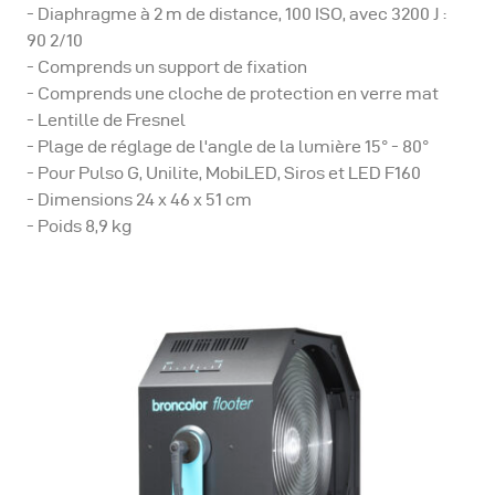
utilisées dans la photographie de mode. Dans ce cas, le
- Diaphragme à 2 m de distance, 100 ISO, avec 3200 J :
90 2/10
broncolor Flooter peut être équipé d'une grille en nid
- Comprends un support de fixation
d'abeille pour des effets de lumière contrastés. Des
- Comprends une cloche de protection en verre mat
coupe-flux permettent un contrôle supplémentaire de
- Lentille de Fresnel
la lumière.
- Plage de réglage de l'angle de la lumière 15° - 80°
- Pour Pulso G, Unilite, MobiLED, Siros et LED F160
- Dimensions 24 x 46 x 51 cm
- Poids 8,9 kg