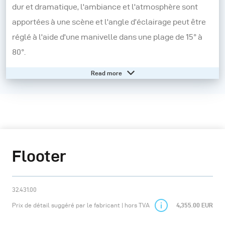
dur et dramatique, l'ambiance et l'atmosphère sont
apportées à une scène et l'angle d’éclairage peut être
réglé à l'aide d'une manivelle dans une plage de 15° à
80°.
Read more
Grâce à sa forme ronde ainsi qu'à la taille de la lentille
de Fresnel, ce modeleur de lumière imite parfaitement
la lumière du soleil en studio.
Le Flooter est idéal dans le domaine de la photographie
Flooter
d'objets, pour les grandes surfaces comme les voitures,
les meubles, les produits industriels, les installations
de cuisine, les salles de bains etc.
32.431.00
Prix de détail suggéré par le fabricant | hors TVA
4,355.00 EUR
Ses propriétés lumineuses peuvent également être