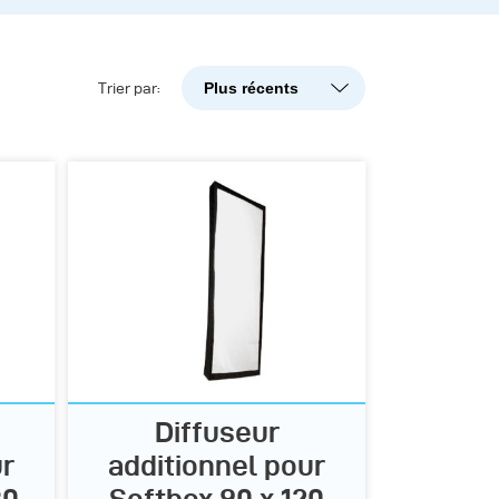
Plus récents
Trier par:
Plus récents
Popularité
A-Z
Z-A
Diffuseur
ur
additionnel pour
80
Softbox 90 x 120