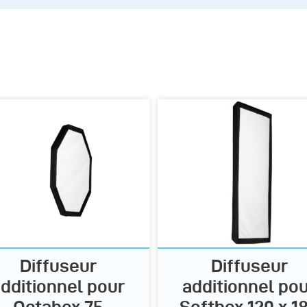
Diffuseur
Diffuseur
dditionnel pour
additionnel po
Octabox 75
Softbox 120 x 1