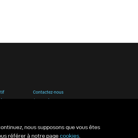
tif
Contactez-nous
blog
Apprendre
Media Center
s continuez, nous supposons que vous êtes
vous référer à notre page
cookies
.