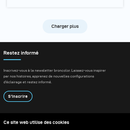
Charger plus
Restez informé
Inscrivez-vous à la newsletter broncolor. Laissez-vous inspirer
par nos histoires, apprenez de nouvelles configurations
d'éclairage et restez informé.
S'inscrire
Produits
Programme éducatif
Ce site web utilise des cookies
Contactez-nous
Technologies
Contribute to our blog
Apprendre