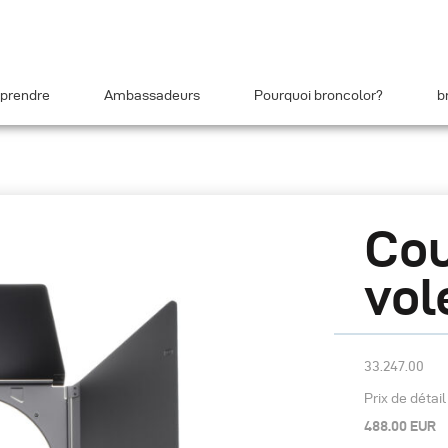
prendre
Ambassadeurs
Pourquoi broncolor?
b
Cou
vol
33.247.00
Prix de détai
488.00 EUR