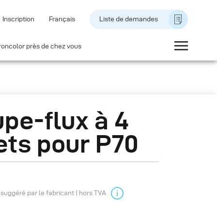
Inscription
Français
Liste de demandes
roncolor près de chez vous
pe-flux à 4
ets pour P70
l suggéré par le fabricant | hors TVA