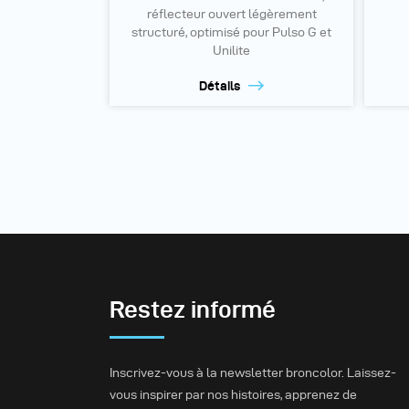
réflecteur ouvert légèrement
structuré, optimisé pour Pulso G et
Unilite
Détails
Restez informé
Inscrivez-vous à la newsletter broncolor. Laissez-
vous inspirer par nos histoires, apprenez de