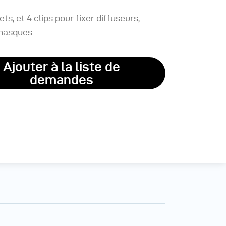
ts, et 4 clips pour fixer diffuseurs,
 masques
Ajouter à la liste de
demandes