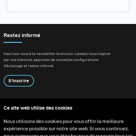
Restez informé
Inscrivez-vous à la newsletter broncolor. Laissez-vous inspirer
par nos histoires, apprenez de nouvelles configurations
d'éclairage et restez informé.
S'inscrire
Produits
Programme éducatif
Ce site web utilise des cookies
Contactez-nous
Technologies
Contribute to our blog
Apprendre
Support
Carrière
Nous utilisons des cookies pour vous offrir la meilleure
Media Center
expérience possible sur notre site web. Si vous continuez,
nous supposons que vous êtes heureux de recevoir tous les