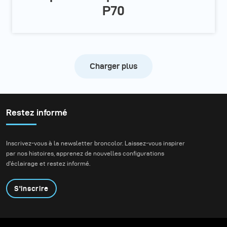
P70
Charger plus
Restez informé
Inscrivez-vous à la newsletter broncolor. Laissez-vous inspirer
par nos histoires, apprenez de nouvelles configurations
d'éclairage et restez informé.
S'inscrire
Produits
Programme éducatif