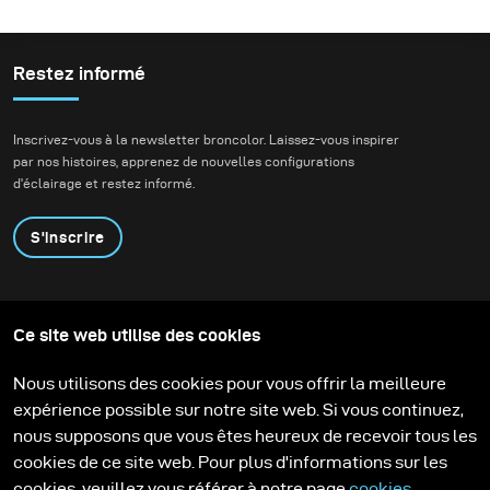
Restez informé
Inscrivez-vous à la newsletter broncolor. Laissez-vous inspirer
par nos histoires, apprenez de nouvelles configurations
d'éclairage et restez informé.
S'inscrire
Produits
Programme éducatif
Ce site web utilise des cookies
Contactez-nous
Technologies
Contribute to our blog
Apprendre
Support
Carrière
Nous utilisons des cookies pour vous offrir la meilleure
Media Center
expérience possible sur notre site web. Si vous continuez,
nous supposons que vous êtes heureux de recevoir tous les
cookies de ce site web. Pour plus d'informations sur les
cookies, veuillez vous référer à notre page
cookies
.