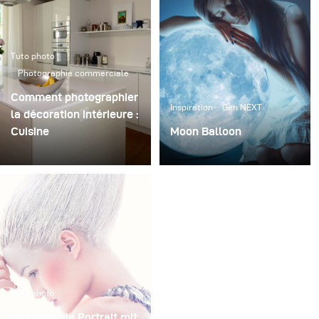
Tuto photo
Photographie commerciale
Comment photographier
Inspiration
Gen NEXT
la décoration intérieure :
Cuisine
Moon Balloon
A couple of weeks ago I
was browsing the
broncolor website,
searching for interesting
lighting equipment for
my next order. That’s
when I came across the
Balloon Lightshaper.
Tuto photo
Wie man ein Portrait mit