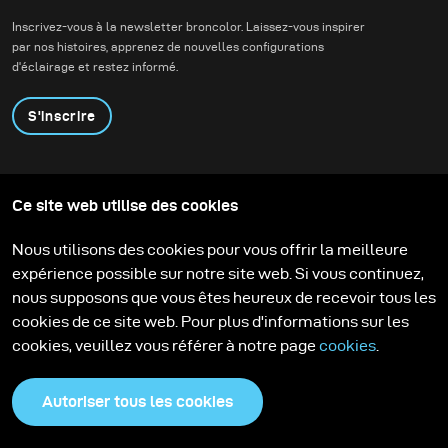
Inscrivez-vous à la newsletter broncolor. Laissez-vous inspirer
par nos histoires, apprenez de nouvelles configurations
d'éclairage et restez informé.
S'inscrire
Produits
Programme éducatif
Ce site web utilise des cookies
Contactez-nous
Technologies
Contribute to our blog
Apprendre
Support
Carrière
Nous utilisons des cookies pour vous offrir la meilleure
Media Center
expérience possible sur notre site web. Si vous continuez,
nous supposons que vous êtes heureux de recevoir tous les
cookies de ce site web. Pour plus d'informations sur les
cookies, veuillez vous référer à notre page
cookies
.
Autoriser tous les cookies