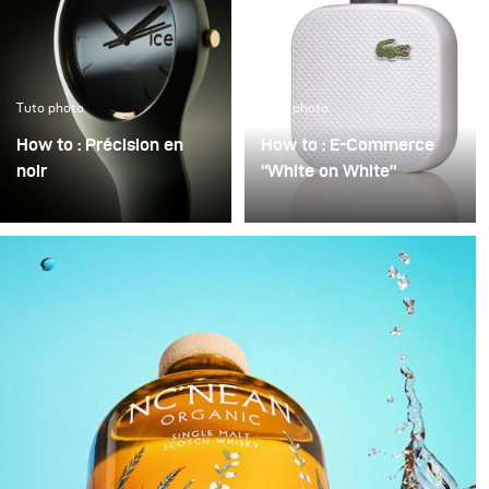
Tuto photo
Tuto photo
How to : Précision en
How to : E-Commerce
noir
“White on White”
Précision en noir
La mauvaise qualité
consiste à transformer
d’image en photographie
un objet technique en
e-commerce est
une présence
souvent justifiée par la
sculpturale semblant
pression du temps :
flotter dans l’obscurité.
beaucoup de produits,
Le noir n’est pas
peu de temps. On se
considéré comme un
contente alors de «
simple arrière-plan vide,
rendre l’image plus
mais comme un espace
claire » – mais on peut
actif dans lequel la
rarement parler d’un