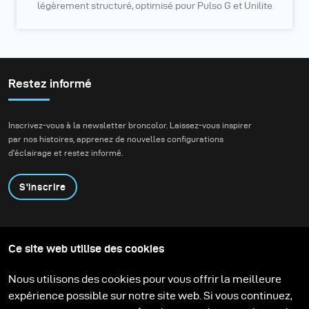
légèrement structuré, optimisé pour Pulso G et Unilite
Restez informé
Inscrivez-vous à la newsletter broncolor. Laissez-vous inspirer
par nos histoires, apprenez de nouvelles configurations
d'éclairage et restez informé.
S'inscrire
Produits
Programme éducatif
Ce site web utilise des cookies
Contactez-nous
Technologies
Contribute to our blog
Apprendre
Support
Carrière
Nous utilisons des cookies pour vous offrir la meilleure
Media Center
expérience possible sur notre site web. Si vous continuez,