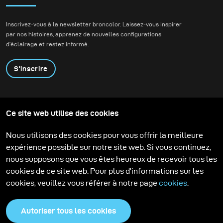
Nous voulions créer de
véritables images
Inscrivez-vous à la newsletter broncolor. Laissez-vous inspirer
d’action tout en
par nos histoires, apprenez de nouvelles configurations
conservant la
d'éclairage et restez informé.
profondeur, l’ambiance
et la présence de
S'inscrire
l’environnement.
Produits
Programme éducatif
Ce site web utilise des cookies
Contactez-nous
Technologies
Contribute to our blog
Apprendre
Support
Carrière
Nous utilisons des cookies pour vous offrir la meilleure
Media Center
expérience possible sur notre site web. Si vous continuez,
nous supposons que vous êtes heureux de recevoir tous les
cookies de ce site web. Pour plus d'informations sur les
cookies, veuillez vous référer à notre page
cookies
.
Autoriser tous les cookies