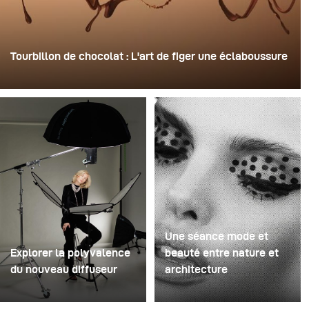
Tourbillon de chocolat : L'art de figer une éclaboussure
Pour cette image, David Lund a utilisé une pile de flûtes
à champagne jetables en plastique bon marché. Il en a
retiré les pieds, percé un trou au centre de chacune
d'elles, puis les a empilées sur une perceuse. Cela a
créé une structure rotative à plusieurs niveaux capable
de retenir le liquide avant de le libérer.
Une séance mode et
Explorer la polyvalence
beauté entre nature et
du nouveau diffuseur
architecture
Certaines séances photo
Pour ce projet, nous