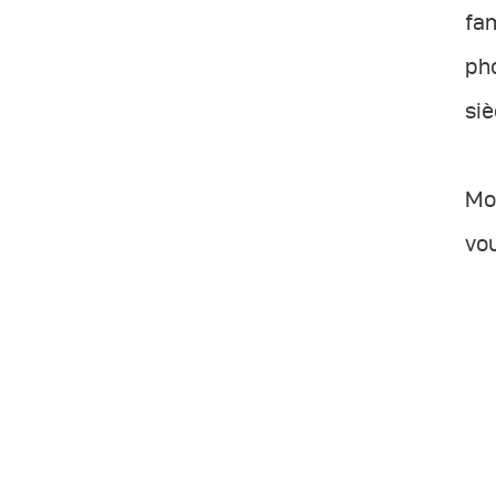
fam
pho
siè
Mon
vo