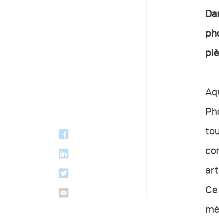
Dan
pho
piè
Aqu
Pho
tou
com
art
Ce 
mèr