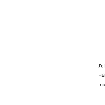
J'a
H6D
mie