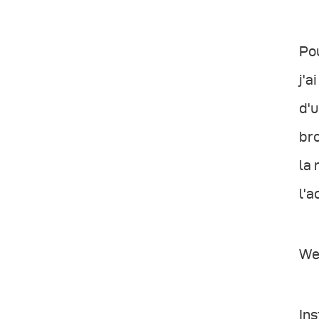
Pou
j'a
d'u
bro
la 
l'a
We
In