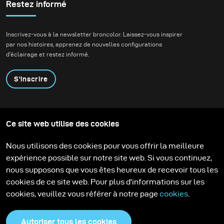
Restez informé
Inscrivez-vous à la newsletter broncolor. Laissez-vous inspirer
par nos histoires, apprenez de nouvelles configurations
d'éclairage et restez informé.
S'inscrire
Produits
Programme éducatif
Ce site web utilise des cookies
Contactez-nous
Technologies
Contribute to our blog
Apprendre
Support
Carrière
Nous utilisons des cookies pour vous offrir la meilleure
Media Center
expérience possible sur notre site web. Si vous continuez,
nous supposons que vous êtes heureux de recevoir tous les
cookies de ce site web. Pour plus d'informations sur les
cookies, veuillez vous référer à notre page
cookies
.
Autoriser tous les cookies