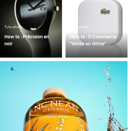
Tuto photo
Tuto photo
How to : Précision en
How to : E-Commerce
noir
“White on White”
Précision en noir
La mauvaise qualité
consiste à transformer
d’image en photographie
un objet technique en
e-commerce est
une présence
souvent justifiée par la
sculpturale semblant
pression du temps :
flotter dans l’obscurité.
beaucoup de produits,
Le noir n’est pas
peu de temps. On se
considéré comme un
contente alors de «
simple arrière-plan vide,
rendre l’image plus
mais comme un espace
claire » – mais on peut
actif dans lequel la
rarement parler d’un