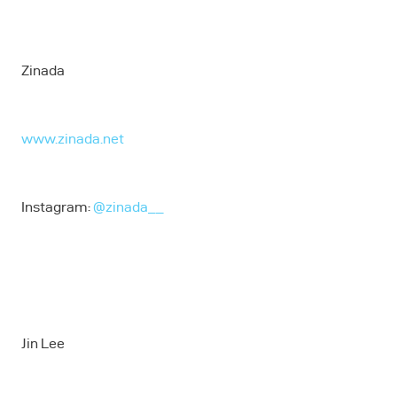
Zinada
www.zinada.net
Instagram:
@zinada__
Jin Lee