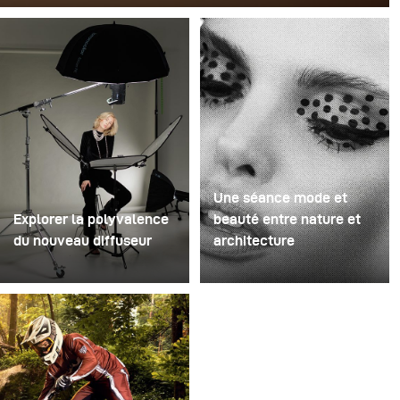
à champagne jetables en plastique bon marché. Il en a
retiré les pieds, percé un trou au centre de chacune
d'elles, puis les a empilées sur une perceuse. Cela a
créé une structure rotative à plusieurs niveaux capable
de retenir le liquide avant de le libérer.
Une séance mode et
Explorer la polyvalence
beauté entre nature et
du nouveau diffuseur
architecture
Certaines séances photo
Pour ce projet, nous
servent à tester des
avons imaginé une
idées. D'autres servent à
séance mode et beauté
tester du matériel. Cette
dans un environnement
séance a été les deux à
mêlant nature et
la fois. Récemment, j'ai
architecture