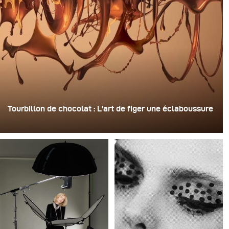
Tourbillon de chocolat : L'art de figer une éclaboussure
Pour cette image, David Lund a utilisé une pile de flûtes
à champagne jetables en plastique bon marché. Il en a
retiré les pieds, percé un trou au centre de chacune
d'elles, puis les a empilées sur une perceuse. Cela a
créé une structure rotative à plusieurs niveaux capable
de retenir le liquide avant de le libérer.