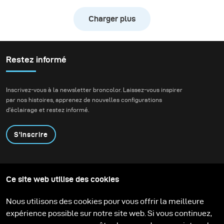
l’action d’un vélo de
Charger plus
descente à grande
vitesse tout en
préservant l’atmosphère
naturelle de la forêt.
Restez informé
Nous voulions créer de
véritables images
Inscrivez-vous à la newsletter broncolor. Laissez-vous inspirer
d’action tout en
par nos histoires, apprenez de nouvelles configurations
conservant la
d'éclairage et restez informé.
profondeur, l’ambiance
et la présence de
S'inscrire
l’environnement.
Produits
Programme éducatif
Ce site web utilise des cookies
Contactez-nous
Technologies
Contribute to our blog
Apprendre
Support
Carrière
Nous utilisons des cookies pour vous offrir la meilleure
Media Center
expérience possible sur notre site web. Si vous continuez,