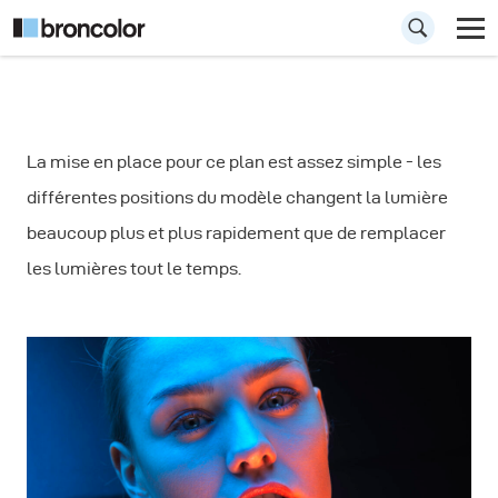
Comment réaliser
La mise en place pour ce plan est assez simple - les
des portraits à
différentes positions du modèle changent la lumière
l'aide de gels et de
beaucoup plus et plus rapidement que de remplacer
filtres
les lumières tout le temps.