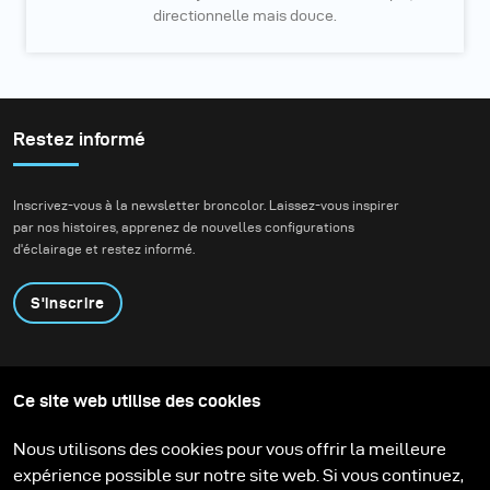
directionnelle mais douce.
Restez informé
Inscrivez-vous à la newsletter broncolor. Laissez-vous inspirer
par nos histoires, apprenez de nouvelles configurations
d'éclairage et restez informé.
S'inscrire
Produits
Programme éducatif
Ce site web utilise des cookies
Contactez-nous
Technologies
Contribute to our blog
Apprendre
Support
Carrière
Nous utilisons des cookies pour vous offrir la meilleure
Media Center
expérience possible sur notre site web. Si vous continuez,