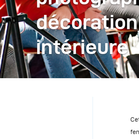
décoration
intérieure
Cet
fen