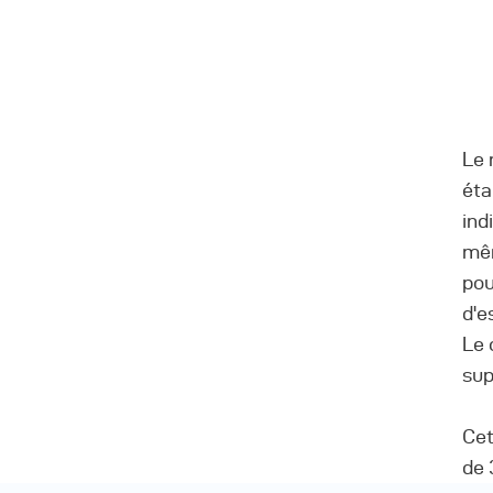
Le 
éta
ind
mêm
pou
d'e
Le 
sup
Cet
de 