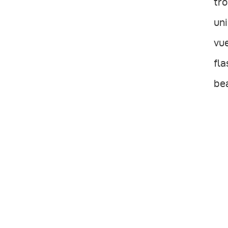
tro
uni
vue
fla
bea