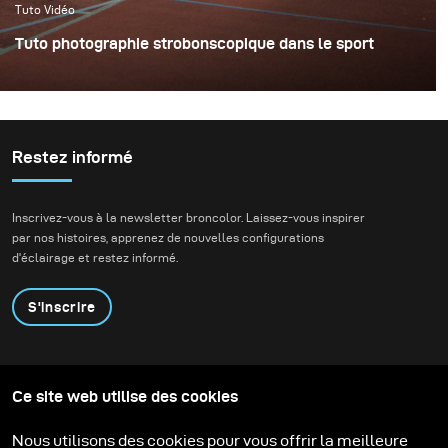
Tuto Vidéo
Tuto photographie strobonscopique dans le sport
Restez informé
Inscrivez-vous à la newsletter broncolor. Laissez-vous inspirer
par nos histoires, apprenez de nouvelles configurations
d'éclairage et restez informé.
S'inscrire
Produits
Programme éducatif
Ce site web utilise des cookies
Contactez-nous
Technologies
Contribute to our blog
Apprendre
Support
Carrière
Nous utilisons des cookies pour vous offrir la meilleure