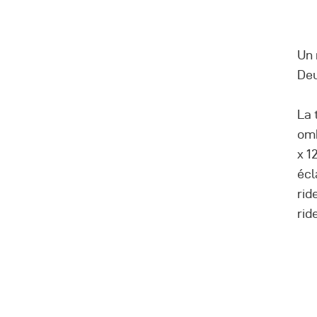
Un 
Deu
La 
omb
x 1
écl
rid
rid