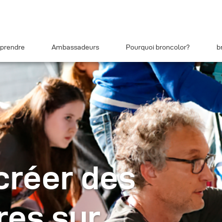
prendre
Ambassadeurs
Pourquoi broncolor?
b
réer des
res sur