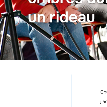
un rideau
Cha
j'a