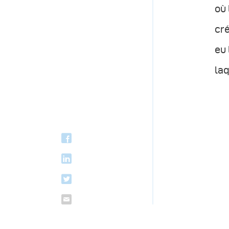
où 
cré
eu 
laq