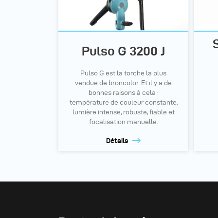
Pulso G 3200 J
Pulso G est la torche la plus
vendue de broncolor. Et il y a de
bonnes raisons à cela :
température de couleur constante,
lumière intense, robuste, fiable et
focalisation manuelle.
Détails