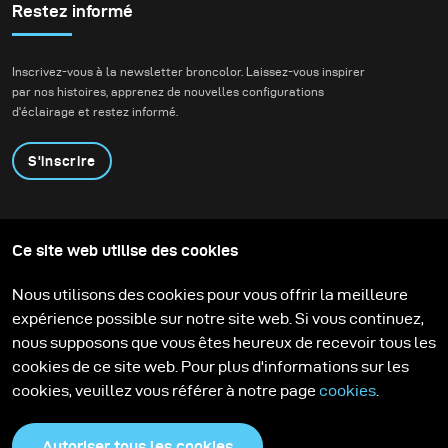
Restez informé
Inscrivez-vous à la newsletter broncolor. Laissez-vous inspirer
par nos histoires, apprenez de nouvelles configurations
d'éclairage et restez informé.
S'inscrire
Produits
Programme éducatif
Ce site web utilise des cookies
Contactez-nous
Technologies
Contribute to our blog
Apprendre
Support
Carrière
Nous utilisons des cookies pour vous offrir la meilleure
Media Center
expérience possible sur notre site web. Si vous continuez,
nous supposons que vous êtes heureux de recevoir tous les
cookies de ce site web. Pour plus d'informations sur les
cookies, veuillez vous référer à notre page
cookies
.
Autoriser tous les cookies