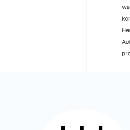
we
kon
Her
Auf
pro