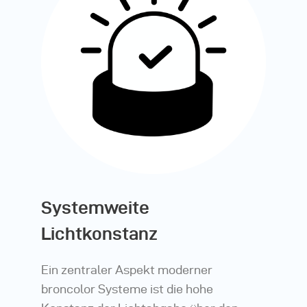
Systemweite
Lichtkonstanz
Ein zentraler Aspekt moderner
broncolor Systeme ist die hohe