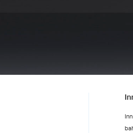
In
Inn
bah