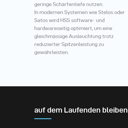
geringe Schärfentiefe nutzen.
In modernen Systemen wie Stelos oder
Satos wird HSS software- und
hardwareseitig optimiert, um eine
gleichmässige Ausleuchtung trotz
reduzierter Spitzenleistung zu
gewährleisten.
auf dem Laufenden bleiben