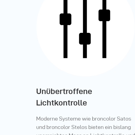
Unübertroffene
Lichtkontrolle
Moderne Systeme wie broncolor Satos
und broncolor Stelos bieten ein bislang