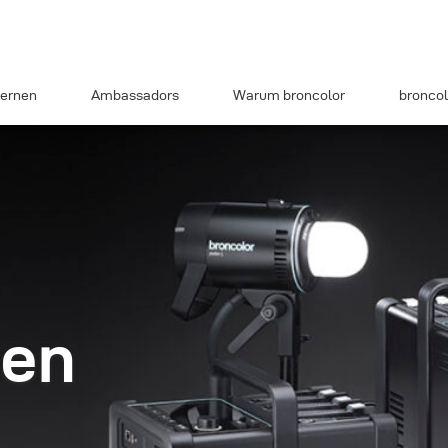
ernen
Ambassadors
Warum broncolor
broncol
ien