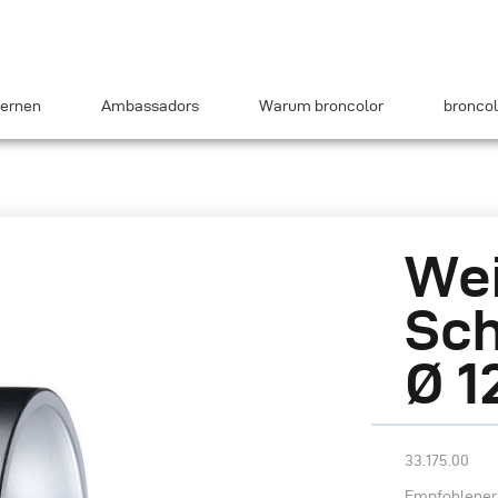
ernen
Ambassadors
Warum broncolor
broncol
Wei
Sch
Ø 
33.175.00
Empfohlener 