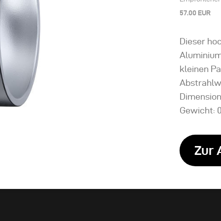
57.00 EUR
Dieser ho
Aluminium
kleinen P
Abstrahlw
Dimension
Gewicht: 0
Zur 