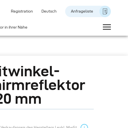
Registration
Deutsch
Anfrageliste
or in ihrer Nähe
twinkel-
irmreflektor
120 mm
Verkaufspreis des Herstellers | exkl. MwSt.