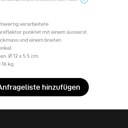
chwertig verarbeitete
reflektor punktet mit einem äusserst
ackmass und einem breiten
inkel.
en: Ø 12 x 5.5 cm
.16 kg
Anfrageliste hinzufügen