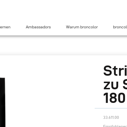
ernen
Ambassadors
Warum broncolor
broncol
Str
zu 
180
33.611.00
Empfohlener 