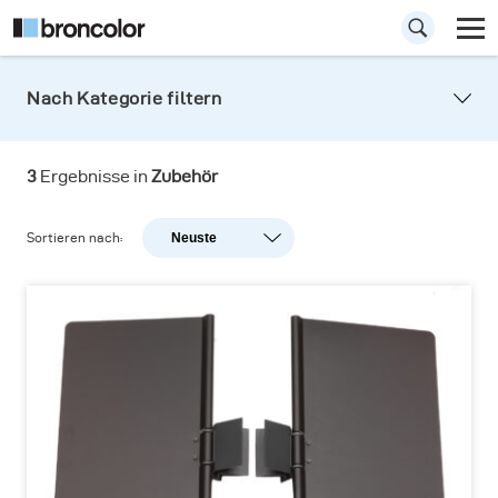
Nach Kategorie filtern
Spezialreflektorzubehö
3
Ergebnisse in
Zubehör
Sortieren nach:
Neuste
Neuste
Beliebtheit
A-Z
Z-A