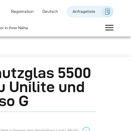
Registration
Deutsch
Anfrageliste
or in ihrer Nähe
utzglas 5500
u Unilite und
so G
Verkaufspreis des Herstellers | exkl. MwSt.