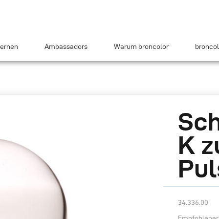
ernen
Ambassadors
Warum broncolor
broncol
Sch
K z
Pul
34.336.00
Empfohlener 