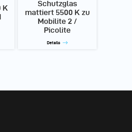
Schutzglas
0 K
mattiert 5500 K zu
d
Mobilite 2 /
Picolite
Details