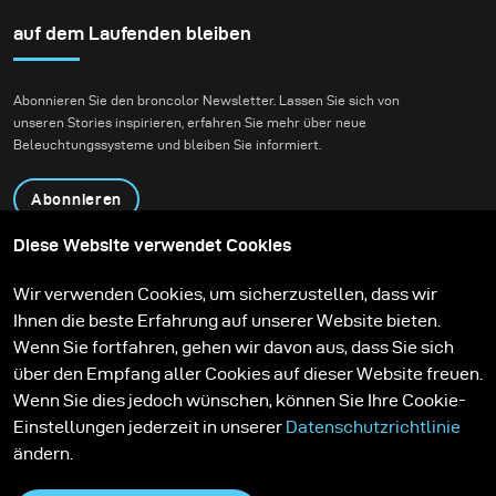
auf dem Laufenden bleiben
Abonnieren Sie den broncolor Newsletter. Lassen Sie sich von
unseren Stories inspirieren, erfahren Sie mehr über neue
Beleuchtungssysteme und bleiben Sie informiert.
Abonnieren
Diese Website verwendet Cookies
Produkte
Bildungsprogramm
Wir verwenden Cookies, um sicherzustellen, dass wir
Kontakt
Technologien
Ihnen die beste Erfahrung auf unserer Website bieten.
Contribute to our blog
Lernen
Support
Karriere
Wenn Sie fortfahren, gehen wir davon aus, dass Sie sich
Media Center
über den Empfang aller Cookies auf dieser Website freuen.
Wenn Sie dies jedoch wünschen, können Sie Ihre Cookie-
Einstellungen jederzeit in unserer
Datenschutzrichtlinie
ändern.