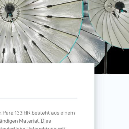
n Para 133 HR besteht aus einem
ändigen Material. Dies
tinuierliche Beleuchtung mit