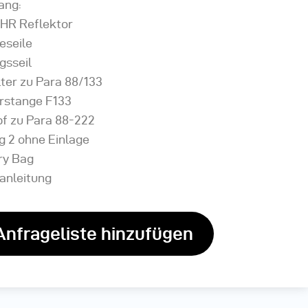
ang:
 HR Reflektor
eseile
gsseil
ter zu Para 88/133
erstange F133
pf zu Para 88-222
g 2 ohne Einlage
ry Bag
anleitung
Anfrageliste hinzufügen