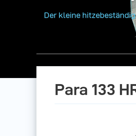
Der kleine hitzebeständig
Para 133 H