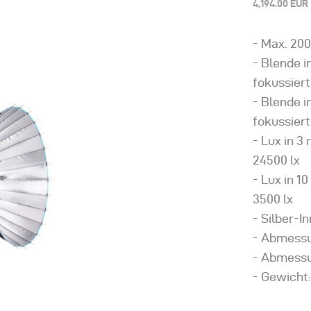
4,194.00 EUR
- Max. 20
- Blende i
fokussiert:
- Blende i
fokussiert
- Lux in 3
24500 lx
- Lux in 1
3500 lx
- Silber-
- Abmessun
- Abmessu
- Gewicht: