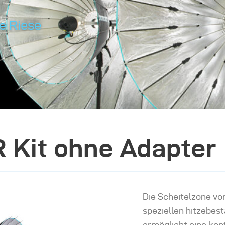
e Riese
R Kit ohne Adapter
Die Scheitelzone vo
speziellen hitzebest
ermöglicht eine kon