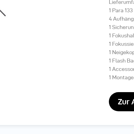
Lieferumf
1 Para 133
4 Aufhäng
1 Sicherun
1 Fokushal
1 Fokussi
1 Neigeko
1 Flash Ba
1 Accesso
1 Montage
Zur 