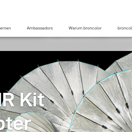
ernen
Ambassadors
Warum broncolor
broncol
HR Kit
pter