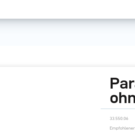
Par
ohn
33.550.06
Empfohlener 