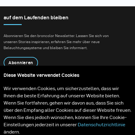
auf dem Laufenden bleiben
Abonnieren Sie den broncolor Newsletter. Lassen Sie sich von
unseren Stories inspirieren, erfahren Sie mehr über neue
Beleuchtungssysteme und bleiben Sie informiert.
Abonnieren
Diese Website verwendet Cookies
Produkte
Bildungsprogramm
Wir verwenden Cookies, um sicherzustellen, dass wir
Kontakt
Technologien
Ihnen die beste Erfahrung auf unserer Website bieten.
Contribute to our blog
Lernen
Support
Karriere
Wenn Sie fortfahren, gehen wir davon aus, dass Sie sich
Media Center
über den Empfang aller Cookies auf dieser Website freuen.
Wenn Sie dies jedoch wünschen, können Sie Ihre Cookie-
Einstellungen jederzeit in unserer
Datenschutzrichtlinie
ändern.