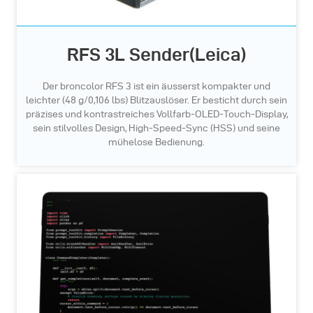
RFS 3L Sender(Leica)
Der broncolor RFS 3 ist ein äusserst kompakter und
leichter (48 g/0,106 lbs) Blitzauslöser. Er besticht durch sein
präzises und kontrastreiches Vollfarb-OLED-Touch-Display,
sein stilvolles Design, High-Speed-Sync (HSS) und seine
mühelose Bedienung.