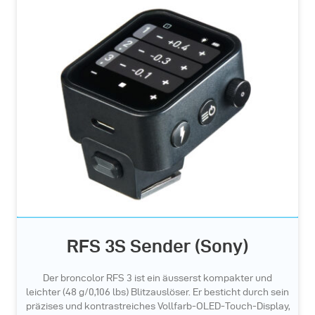
RFS 3S Sender (Sony)
Der broncolor RFS 3 ist ein äusserst kompakter und
leichter (48 g/0,106 lbs) Blitzauslöser. Er besticht durch sein
präzises und kontrastreiches Vollfarb-OLED-Touch-Display,