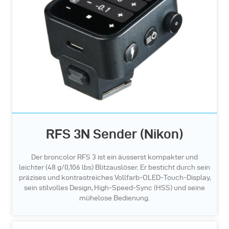
RFS 3N Sender (Nikon)
Der broncolor RFS 3 ist ein äusserst kompakter und
leichter (48 g/0,106 lbs) Blitzauslöser. Er besticht durch sein
präzises und kontrastreiches Vollfarb-OLED-Touch-Display,
sein stilvolles Design, High-Speed-Sync (HSS) und seine
mühelose Bedienung.