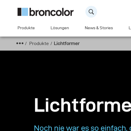
Produkte
Lösungen
News & Stories
L
Produkte
Lichtformer
Lichtforme
Noch nie war es so einfach, 