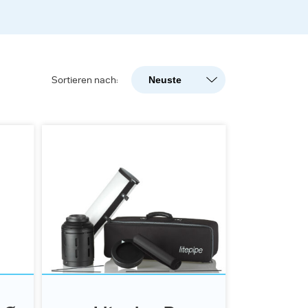
Neuste
Sortieren nach:
Neuste
Beliebtheit
A-Z
Z-A