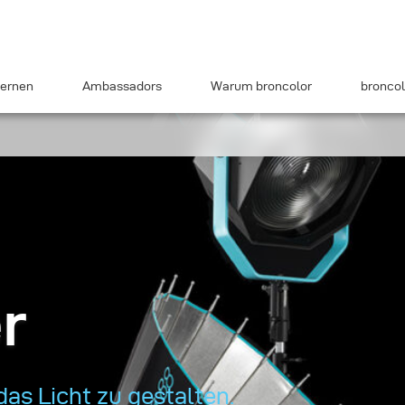
ernen
Ambassadors
Warum broncolor
broncol
r
das Licht zu gestalten.