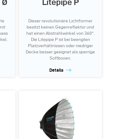
 Ø
Litepipe P
ete
Dieser revolutionäre Lichtformer
mit
besitzt keinen Gegenreflektor und
mass
hat einen Abstrahlwinkel von 360°.
kel.
Die Litepipe P ist bei beengten
Platzverhältnissen oder niedriger
Decke besser geeignet als sperrige
Softboxen.
Details