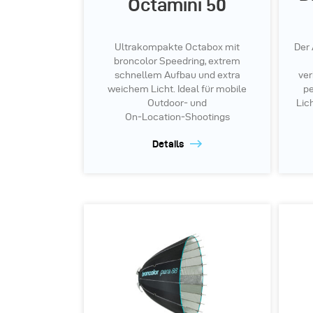
Octamini 50
Ultrakompakte Octabox mit
Der
broncolor Speedring, extrem
schnellem Aufbau und extra
ver
weichem Licht.
Ideal für mobile
pe
Outdoor‑ und
Lic
On‑Location‑Shootings
Details