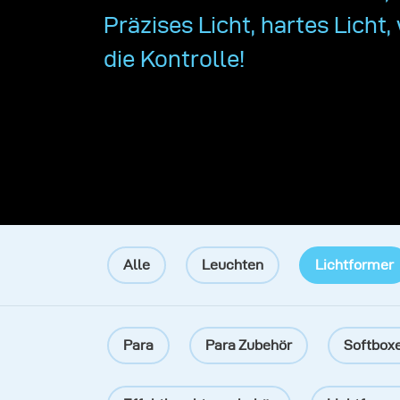
Präzises Licht, hartes Licht,
die Kontrolle!
Alle
Leuchten
Lichtformer
Para
Para Zubehör
Softbox