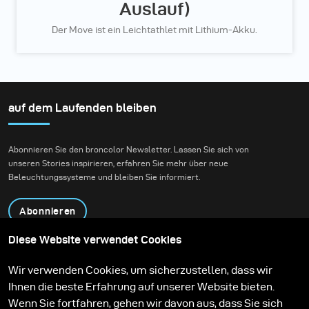
Auslauf)
Der Move ist ein Leichtathlet mit Lithium-Akku.
auf dem Laufenden bleiben
Abonnieren Sie den broncolor Newsletter. Lassen Sie sich von
unseren Stories inspirieren, erfahren Sie mehr über neue
Beleuchtungssysteme und bleiben Sie informiert.
Abonnieren
Diese Website verwendet Cookies
Produkte
Bildungsprogramm
Wir verwenden Cookies, um sicherzustellen, dass wir
Kontakt
Technologien
Ihnen die beste Erfahrung auf unserer Website bieten.
Contribute to our blog
Lernen
Support
Karriere
Wenn Sie fortfahren, gehen wir davon aus, dass Sie sich