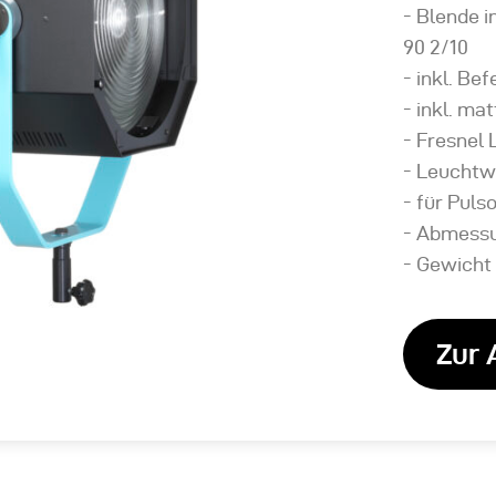
- Blende i
90 2/10
- inkl. Be
- inkl. m
- Fresnel 
- Leuchtwi
- für Puls
- Abmessu
- Gewicht 
Zur 