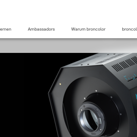
ernen
Ambassadors
Warum broncolor
broncol