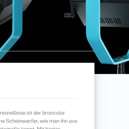
resnellinse ist der broncolor
che Scheinwerfer, wie man ihn aus
tografie kennt. Mit harter,