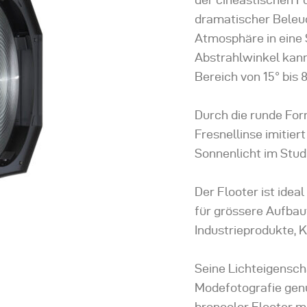
dramatischer Bele
Atmosphäre in eine
Abstrahlwinkel kann
Bereich von 15° bis 
Durch die runde For
Fresnellinse imitier
Sonnenlicht im Stud
Der Flooter ist idea
für grössere Aufbaut
Industrieprodukte, 
Seine Lichteigensch
Modefotografie genu
broncolor Flooter m