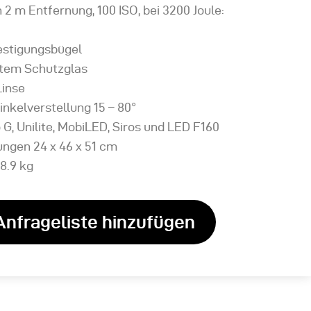
n 2 m Entfernung, 100 ISO, bei 3200 Joule:
festigungsbügel
attem Schutzglas
Linse
nkelverstellung 15 – 80°
o G, Unilite, MobiLED, Siros und LED F160
ngen 24 x 46 x 51 cm
8.9 kg
Anfrageliste hinzufügen