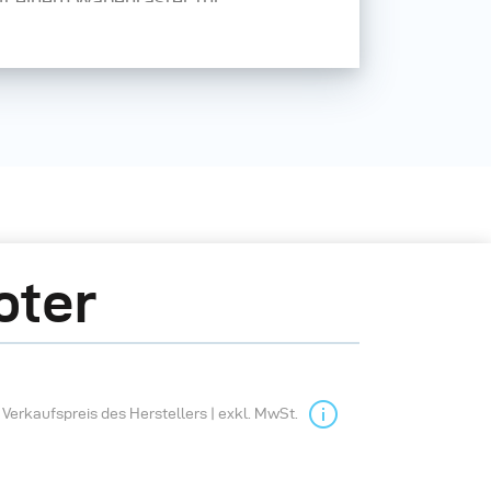
teffekte ausgestattet werden.
möglichen, das Licht noch
llieren.
oter
Verkaufspreis des Herstellers | exkl. MwSt.