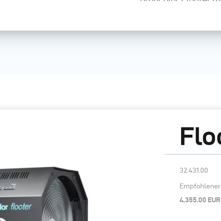
kontrastreiche Lich
Abschirmklappen er
zusätzlich zu kontro
Flo
32.431.00
Empfohlener 
4,355.00 EUR