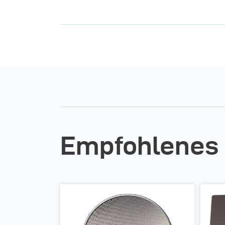
Video zeigt, wie wirkungsvoll broncolor Lichtformer
können.
Empfohlenes