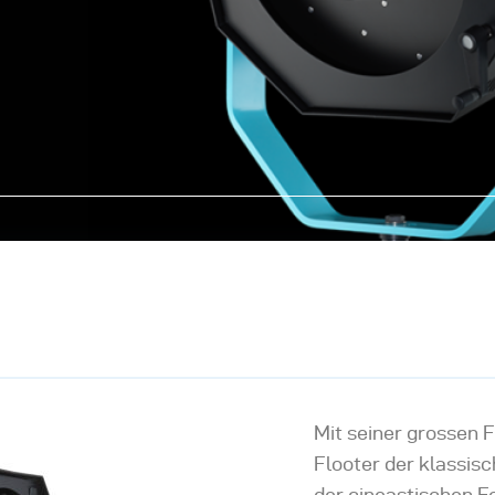
Mit seiner grossen F
Flooter der klassis
der cineastischen Fo