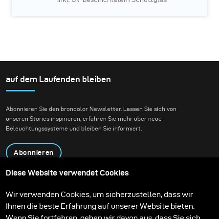
auf dem Laufenden bleiben
Abonnieren Sie den broncolor Newsletter. Lassen Sie sich von
unseren Stories inspirieren, erfahren Sie mehr über neue
Beleuchtungssysteme und bleiben Sie informiert.
Abonnieren
Diese Website verwendet Cookies
Produkte
Bildungsprogramm
Wir verwenden Cookies, um sicherzustellen, dass wir
Kontakt
Technologien
Ihnen die beste Erfahrung auf unserer Website bieten.
Contribute to our blog
Lernen
Support
Karriere
Wenn Sie fortfahren, gehen wir davon aus, dass Sie sich