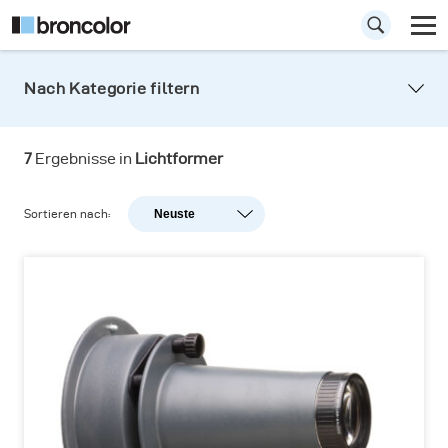
Nach Kategorie filtern
Effektleuchtenzubehör
7
Ergebnisse in
Lichtformer
Sortieren nach:
Neuste
Neuste
Beliebtheit
A-Z
Z-A