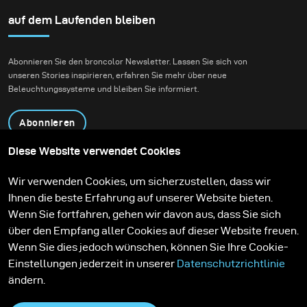
auf dem Laufenden bleiben
Abonnieren Sie den broncolor Newsletter. Lassen Sie sich von
unseren Stories inspirieren, erfahren Sie mehr über neue
Beleuchtungssysteme und bleiben Sie informiert.
Abonnieren
Diese Website verwendet Cookies
Produkte
Bildungsprogramm
Wir verwenden Cookies, um sicherzustellen, dass wir
Kontakt
Technologien
Ihnen die beste Erfahrung auf unserer Website bieten.
Contribute to our blog
Lernen
Support
Karriere
Wenn Sie fortfahren, gehen wir davon aus, dass Sie sich
Media Center
über den Empfang aller Cookies auf dieser Website freuen.
Wenn Sie dies jedoch wünschen, können Sie Ihre Cookie-
Einstellungen jederzeit in unserer
Datenschutzrichtlinie
ändern.