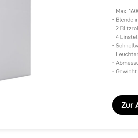
- Max. 160
- Blende i
- 2 Blitzr
- 4 Einste
- Schnell
- Leuchte
- Abmessu
- Gewicht 
Zur 