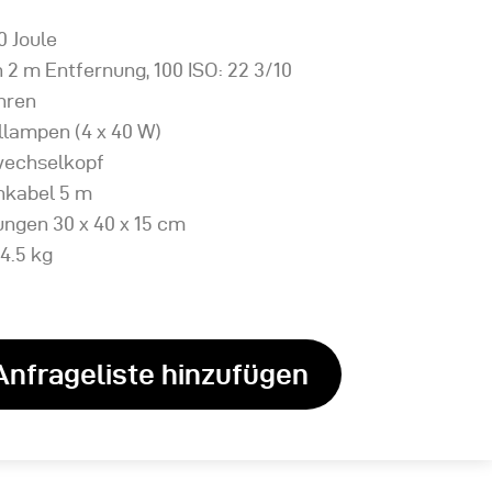
0 Joule
n 2 m Entfernung, 100 ISO: 22 3/10
öhren
lllampen (4 x 40 W)
wechselkopf
nkabel 5 m
ngen 30 x 40 x 15 cm
4.5 kg
Anfrageliste hinzufügen