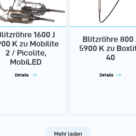
litzröhre 1600 J
Blitzröhre 800 
00 K zu Mobilite
5900 K zu Boxli
2 / Picolite,
40
MobiLED
Details
Details
Mehr laden