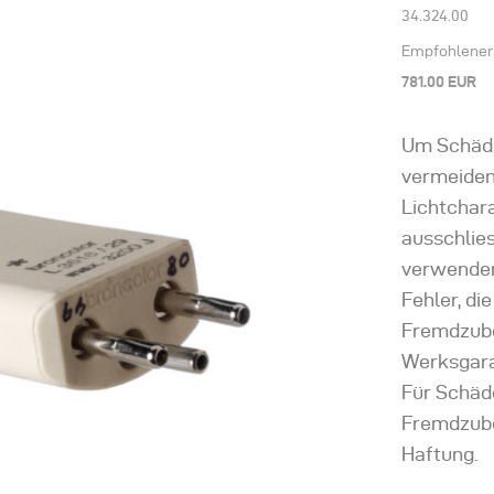
34.324.00
Empfohlener 
781.00 EUR
Um Schäde
vermeiden
Lichtchara
ausschlies
verwende
Fehler, d
Fremdzube
Werksgara
Für Schäd
Fremdzube
Haftung.