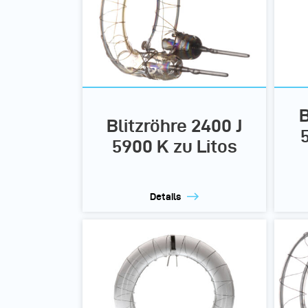
B
Blitzröhre 2400 J
5900 K zu Litos
Details