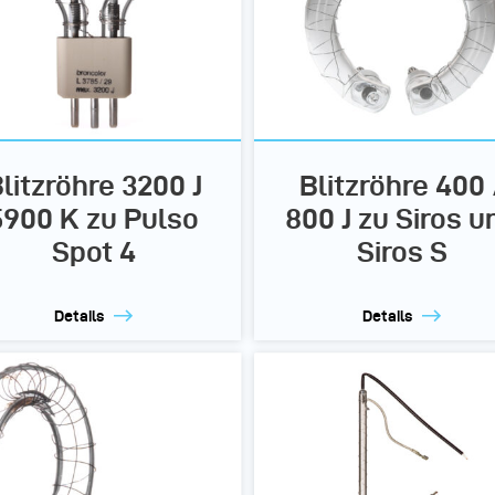
litzröhre 3200 J
Blitzröhre 400 
5900 K zu Pulso
800 J zu Siros u
Spot 4
Siros S
Details
Details