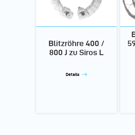
B
Blitzröhre 400 /
59
800 J zu Siros L
Details