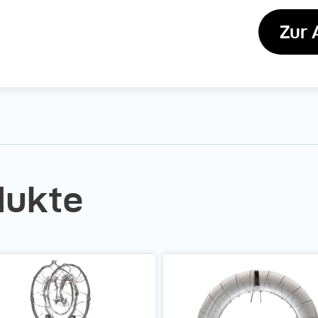
Zur 
dukte