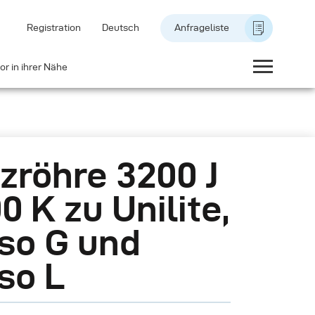
Registration
Deutsch
Anfrageliste
or in ihrer Nähe
tzröhre 3200 J
0 K zu Unilite,
so G und
so L