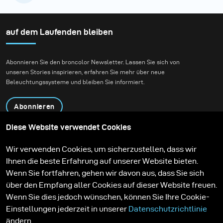
auf dem Laufenden bleiben
Abonnieren Sie den broncolor Newsletter. Lassen Sie sich von
unseren Stories inspirieren, erfahren Sie mehr über neue
Beleuchtungssysteme und bleiben Sie informiert.
Abonnieren
Diese Website verwendet Cookies
Produkte
Bildungsprogramm
Wir verwenden Cookies, um sicherzustellen, dass wir
Kontakt
Technologien
Ihnen die beste Erfahrung auf unserer Website bieten.
Contribute to our blog
Lernen
Support
Karriere
Wenn Sie fortfahren, gehen wir davon aus, dass Sie sich
Media Center
über den Empfang aller Cookies auf dieser Website freuen.
Wenn Sie dies jedoch wünschen, können Sie Ihre Cookie-
Einstellungen jederzeit in unserer
Datenschutzrichtlinie
ändern.