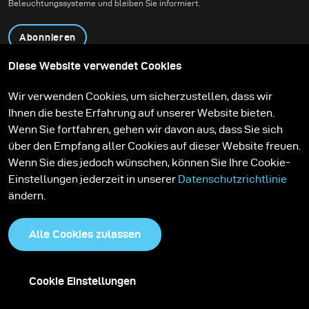
Beleuchtungssysteme und bleiben Sie informiert.
Abonnieren
Diese Website verwendet Cookies
Produkte
Bildungsprogramm
Wir verwenden Cookies, um sicherzustellen, dass wir
Kontakt
Technologien
Ihnen die beste Erfahrung auf unserer Website bieten.
Contribute to our blog
Lernen
Support
Karriere
Wenn Sie fortfahren, gehen wir davon aus, dass Sie sich
Media Center
über den Empfang aller Cookies auf dieser Website freuen.
Wenn Sie dies jedoch wünschen, können Sie Ihre Cookie-
Einstellungen jederzeit in unserer
Datenschutzrichtlinie
ändern.
Alle Cookies zulassen
Cookie Einstellungen
Datenschutzrichtlinie
Cookies