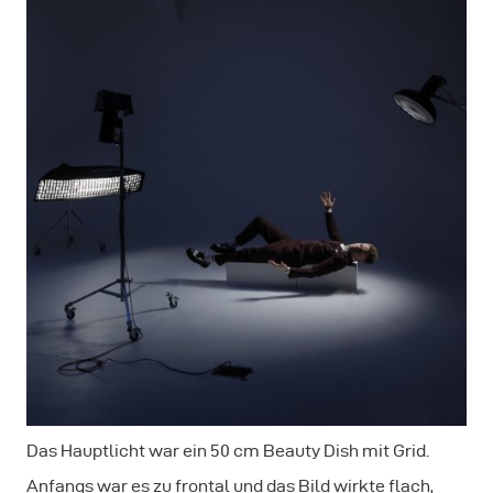
Das Hauptlicht war ein 50 cm Beauty Dish mit Grid.
Anfangs war es zu frontal und das Bild wirkte flach,