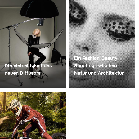
entfernte die Standfüße, bohrte ein Loch durch die Mitte
jedes einzelnen Glases und steckte sie anschließend
auf einen Bohrer. So entstand eine mehrschichtige,
rotierende Konstruktion, die die Flüssigkeit zunächst
aufnehmen und dann freigeben konnte.
Ein Fashion-Beauty-
Die Vielseitigkeit des
Shooting zwischen
neuen Diffusors
Natur und Architektur
Manche Shootings
Für dieses Projekt hatten
dienen dazu, Ideen zu
wir die Vision eines
testen. Andere dazu,
Fashion-Beauty-
neues Equipment
Shootings in einer
auszuprobieren. Dieses
Umgebung, die Natur
Shooting war beides
und zeitgenössische
zugleich. Vor Kurzem
Architektur miteinander
erhielt ich den neuen
verbindet.