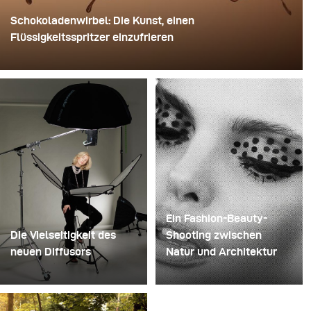
Schokoladenwirbel: Die Kunst, einen
Flüssigkeitsspritzer einzufrieren
Für dieses Bild verwendete David Lund einen Stapel
günstiger Einweg-Sektgläser aus Kunststoff. Er
entfernte die Standfüße, bohrte ein Loch durch die Mitte
jedes einzelnen Glases und steckte sie anschließend
auf einen Bohrer. So entstand eine mehrschichtige,
rotierende Konstruktion, die die Flüssigkeit zunächst
aufnehmen und dann freigeben konnte.
Ein Fashion-Beauty-
Die Vielseitigkeit des
Shooting zwischen
neuen Diffusors
Natur und Architektur
Manche Shootings
Für dieses Projekt hatten
dienen dazu, Ideen zu
wir die Vision eines