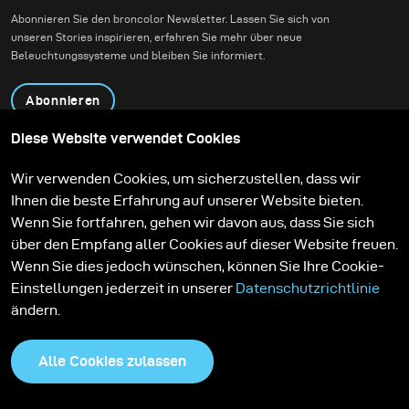
natürliche Atmosphäre
Abonnieren Sie den broncolor Newsletter. Lassen Sie sich von
des Waldes zu
unseren Stories inspirieren, erfahren Sie mehr über neue
bewahren. Unser Ziel
Beleuchtungssysteme und bleiben Sie informiert.
war es, authentische
Action-Aufnahmen zu
Abonnieren
schaffen, ohne dabei die
Tiefe, Stimmung und
Diese Website verwendet Cookies
Präsenz der Umgebung
Produkte
Bildungsprogramm
Wir verwenden Cookies, um sicherzustellen, dass wir
zu verlieren.
Kontakt
Technologien
Ihnen die beste Erfahrung auf unserer Website bieten.
Contribute to our blog
Lernen
Support
Karriere
Wenn Sie fortfahren, gehen wir davon aus, dass Sie sich
Media Center
über den Empfang aller Cookies auf dieser Website freuen.
Wenn Sie dies jedoch wünschen, können Sie Ihre Cookie-
Einstellungen jederzeit in unserer
Datenschutzrichtlinie
ändern.
Alle Cookies zulassen