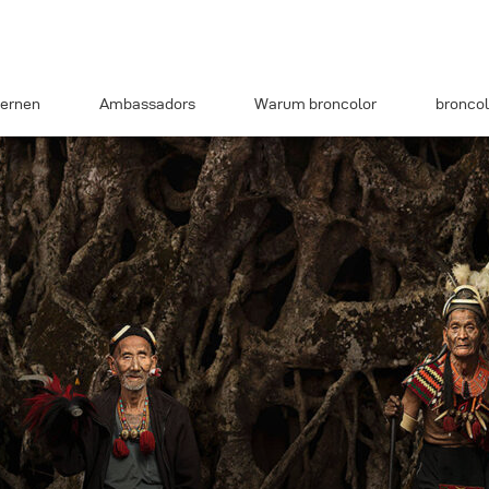
ernen
Ambassadors
Warum broncolor
broncol