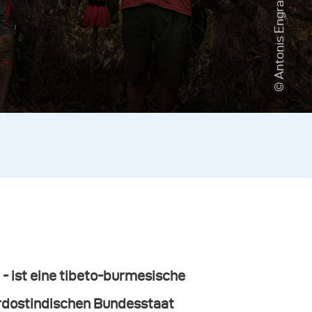
© Antonis Engrafou
- ist eine tibeto-burmesische
ordostindischen Bundesstaat