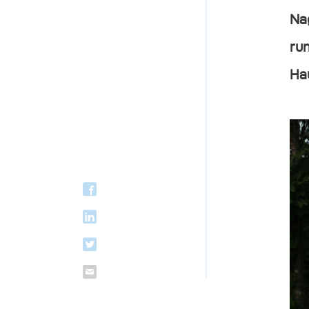
Na
ru
Hau