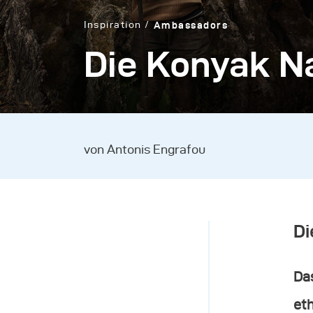
Inspiration
Ambassadors
Die Konyak N
von Antonis Engrafou
Di
Das
et