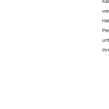
Kä
wei
Hal
Per
un
ihr