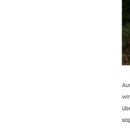
Aus
wir
üb
so