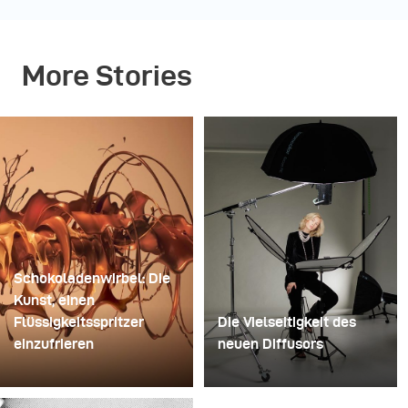
More Stories
Schokoladenwirbel: Die
Kunst, einen
Flüssigkeitsspritzer
Die Vielseitigkeit des
einzufrieren
neuen Diffusors
Für dieses Bild
Manche Shootings
verwendete David Lund
dienen dazu, Ideen zu