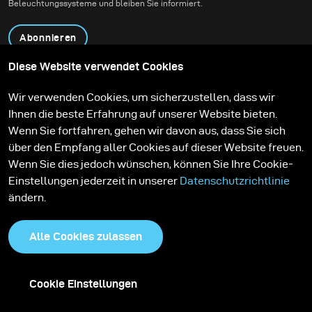
Beleuchtungssysteme und bleiben Sie informiert.
Abonnieren
Diese Website verwendet Cookies
Produkte
Bildungsprogramm
Wir verwenden Cookies, um sicherzustellen, dass wir
Kontakt
Technologien
Ihnen die beste Erfahrung auf unserer Website bieten.
Contribute to our blog
Lernen
Support
Karriere
Wenn Sie fortfahren, gehen wir davon aus, dass Sie sich
Media Center
über den Empfang aller Cookies auf dieser Website freuen.
Wenn Sie dies jedoch wünschen, können Sie Ihre Cookie-
Einstellungen jederzeit in unserer
Datenschutzrichtlinie
ändern.
Alle Cookies zulassen
Cookie Einstellungen
Datenschutzrichtlinie
Cookies