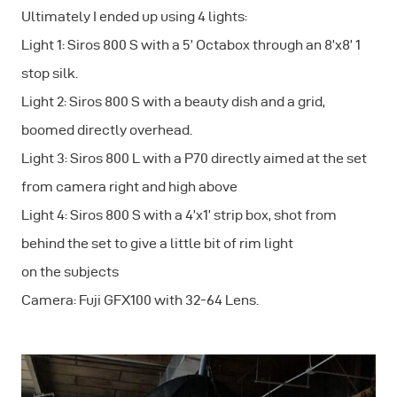
Ultimately I ended up using 4 lights:
Light 1: Siros 800 S with a 5’ Octabox through an 8’x8’ 1
stop silk.
Light 2: Siros 800 S with a beauty dish and a grid,
boomed directly overhead.
Light 3: Siros 800 L with a P70 directly aimed at the set
from camera right and high above
Light 4: Siros 800 S with a 4’x1’ strip box, shot from
behind the set to give a little bit of rim light
on the subjects
Camera: Fuji GFX100 with 32-64 Lens.