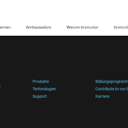
ernen
Ambassadors
Warum broncolor
broncol
Produkte
Bildungsprogram
e
Technologien
Contribute to our 
Support
Karriere