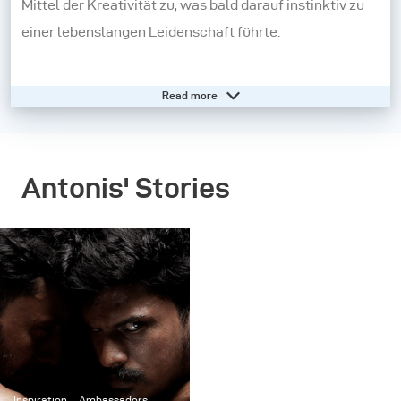
Mittel der Kreativität zu, was bald darauf instinktiv zu
einer lebenslangen Leidenschaft führte.
Die Fotografie ist für mich eine Tür, um eine verborgene
Read more
Welt zu erkunden. Meistens ist sie ein Weg, um schöne
Seelen zu erforschen und verborgene Geschichten zu
enthüllen. Als Porträtfotograf versuche ich, Menschen
Antonis' Stories
zu beobachten. Licht und Technik können sehr einfach
sein, aber das Erforschen der Person ist eine viel
größere Herausforderung, und das ist es, was meiner
Meinung nach einen guten Porträtfotografen
ausmacht.
Die alten Meister der Kunst haben mich immer
inspiriert, und das spiegelt sich in der Ästhetik meines
Inspiration
Ambassadors