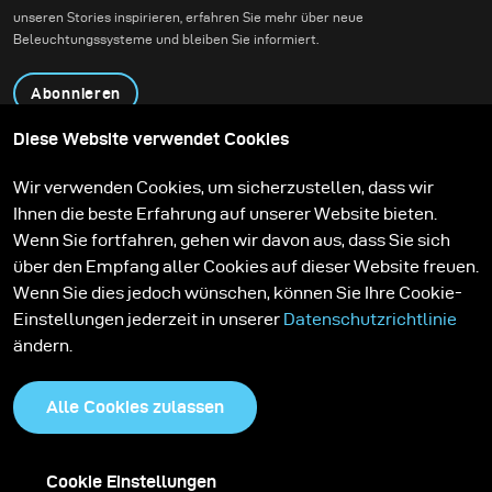
unseren Stories inspirieren, erfahren Sie mehr über neue
Beleuchtungssysteme und bleiben Sie informiert.
Abonnieren
Diese Website verwendet Cookies
Produkte
Bildungsprogramm
Wir verwenden Cookies, um sicherzustellen, dass wir
Kontakt
Technologien
Ihnen die beste Erfahrung auf unserer Website bieten.
Contribute to our blog
Lernen
Support
Karriere
Wenn Sie fortfahren, gehen wir davon aus, dass Sie sich
Media Center
über den Empfang aller Cookies auf dieser Website freuen.
Wenn Sie dies jedoch wünschen, können Sie Ihre Cookie-
Einstellungen jederzeit in unserer
Datenschutzrichtlinie
ändern.
Alle Cookies zulassen
Cookie Einstellungen