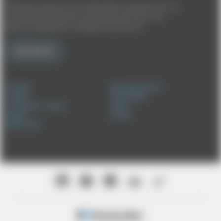
Abonnieren Sie den broncolor Newsletter. Lassen Sie sich von
unseren Stories inspirieren, erfahren Sie mehr über neue
Beleuchtungssysteme und bleiben Sie informiert.
Abonnieren
Produkte
Bildungsprogramm
Kontakt
Technologien
Contribute to our blog
Lernen
Support
Karriere
Media Center